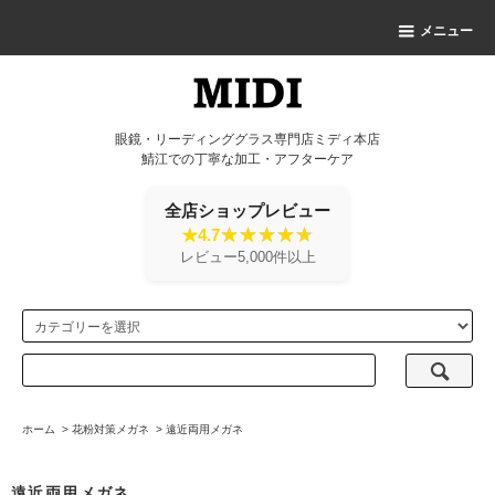
メニュー
眼鏡・リーディンググラス専門店ミディ本店
鯖江での丁寧な加工・アフターケア
全店ショップレビュー
★4.7
レビュー5,000件以上
ホーム
>
花粉対策メガネ
>
遠近両用メガネ
遠近両用メガネ