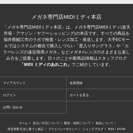
メガネ専門店MIDIミディ本店
「メガネ専門店MIDIミディ本店」は、メガネ専門店MIDIミディ(楽天
市場・アマゾン・ヤフーショッピング)の本店です。すべての商品を
福井県鯖江市のラボで検査・レンズ加工・発送します。大手ECモー
ルではシステムの都合で購入しづらい「度入りサングラス」や「カ
ラーレンズの遠近両用メガネ」などメガネ×レンズのさまざまな楽し
み方をご提案します。日々のことや新商品情報はスタッフブログ
「MIDI ミディのあれこれ」
でご紹介しています。
マイアカウント
会員登録
ログイン
カートを見る
お問い合わせ
ホーム
/
支払い方法について
/
配送・送料について
/
返品について
/
特定商取引法に基づく表記
/
プライバシーポリシー
/
ショップブログ
/
RSS
/
ATOM