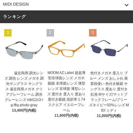
MIDI DESIGN
ランキング
1
2
3
MOOM AZ Label 超超薄
遠近両用 調光レン
色付きメガネ 度入り ブ
型非球面レンズ メガネ
ズ 調光 レンズ メガネ 調
ルー メンズ おしゃれ 夜
眼鏡 非球面レンズ 薄型
光サングラス サングラ
普段使い 色付き眼鏡 サ
レンズ 非球面 薄型レン
ス 遠近両用メガネ クリ
ングラス 度あり 度付き
ズ 度付き 度入り 度あり
アグレーフレーム 調光
乱視 Mサイズ/マットブ
度付き眼鏡 屈折率 1.74
グレーレンズ mbl12c3-r
ラックフレーム/ブリー
スクエア イエローフレ
g-ffiq-photo-gray
ズネイビー50%レンズ M
ーム
13,400円(内税)
IDI ミディ
11,400円(内税)
11,000円(内税)