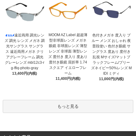
MOOM AZ Label 超超薄
遠近両用 調光レン
色付きメガネ 度入り ブ
型非球面レンズ メガネ
ズ 調光 レンズ メガネ 調
ルー メンズ おしゃれ 夜
眼鏡 非球面レンズ 薄型
光サングラス サングラ
普段使い 色付き眼鏡 サ
レンズ 非球面 薄型レン
ス 遠近両用メガネ クリ
ングラス 度あり 度付き
ズ 度付き 度入り 度あり
アグレーフレーム 調光
乱視 Mサイズ/マットブ
度付き眼鏡 屈折率 1.74
グレーレンズ mbl12c3-r
ラックフレーム/ブリー
スクエア イエローフレ
g-ffiq-photo-gray
ズネイビー50%レンズ M
ーム
13,400円(内税)
IDI ミディ
11,400円(内税)
11,000円(内税)
もっと見る