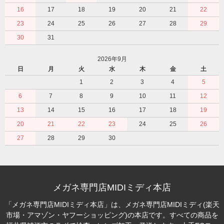
16
17
18
19
20
21
22
23
24
25
26
27
28
29
30
31
2026年9月
日
月
火
水
木
金
土
1
2
3
4
5
6
7
8
9
10
11
12
13
14
15
16
17
18
19
20
21
22
23
24
25
26
27
28
29
30
メガネ専門店MIDIミディ本店
「メガネ専門店MIDIミディ本店」は、メガネ専門店MIDIミディ(楽天
市場・アマゾン・ヤフーショッピング)の本店です。すべての商品を