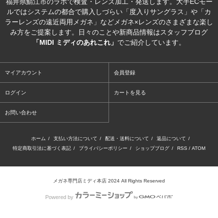
福井県鯖江市のラボで検査・レンズ加工・発送します。大手ECモー
ルではシステムの都合で購入しづらい「度入りサングラス」や「カ
ラーレンズの遠近両用メガネ」などメガネ×レンズのさまざまな楽し
み方をご提案します。日々のことや新商品情報はスタッフブログ
「MIDI ミディのあれこれ」
でご紹介しています。
マイアカウント
会員登録
ログイン
カートを見る
お問い合わせ
ホーム
/
支払い方法について
/
配送・送料について
/
返品について
/
特定商取引法に基づく表記
/
プライバシーポリシー
/
ショップブログ
/
RSS
/
ATOM
メガネ専門店ミディ本店 2024 All Rights Reserved
Powered by