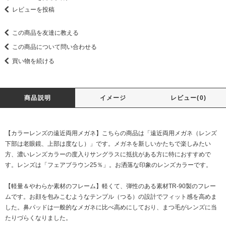
レビューを投稿
この商品を友達に教える
この商品について問い合わせる
買い物を続ける
商品説明
イメージ
レビュー(0)
【カラーレンズの遠近両用メガネ】こちらの商品は「遠近両用メガネ（レンズ
下部は老眼鏡、上部は度なし）」です。メガネを新しいかたちで楽しみたい
方、濃いレンズカラーの度入りサングラスに抵抗がある方に特におすすめで
す。レンズは「フェアブラウン25％」。お洒落な印象のレンズカラーです。
【軽量＆やわらか素材のフレーム】軽くて、弾性のある素材TR-90製のフレー
ムです。お顔を包みこむようなテンプル（つる）の設計でフィット感を高めま
した。鼻パッドは一般的なメガネに比べ高めにしており、まつ毛がレンズに当
たりづらくなりました。