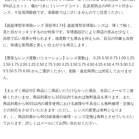
9%以上カット、傷がつきにくいハードコート、乱反射防止のARコート付きレ
ンズ。※近視用眼鏡です。老眼鏡ではございませんのでご注意ください。
【超超薄型非球面レンズ 屈折率1.74】超超薄型非球面レンズは、薄くて軽く、
見た目がスッキリするのが特長です。非球面設計により周辺の歪みが少なく、
自然で広い視界が得られます。強度数でも厚みを抑えられ、目元の印象も自然
に。快適な装用感と美しい仕上がりを両立します。
【豊富なレンズ度数バリエーション】レンズ度数は、 0.25 0.50 0.75 1.00 1.25
1.50 1.75 2.00 2.25 2.50 2.75 3.00 3.25 3.50 3.75 4.00 4.25 4.50 4.75 5.00 5.2
5 5.50 5.75 6.00 からご選択ください。老眼・遠近両用には対応しておりませ
ん。
【まんぞく保証付】商品にご満足いただけなかった場合、当店にメールでご連
絡くださいませ。商品到着から10日以内であれば無料返品を承ります。また、
商品到着から90日以内の通常使用における故障や不具合にも無料修理・交換な
どの対応をさせていただきます（ただし、レンズの変更は有料となりま
す。）。商品到着から90日経過後の修理・レンズ交換は有料とさせていただい
ております。詳しくはメールにてお問い合わせください。