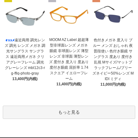
MOOM AZ Label 超超薄
遠近両用 調光レン
色付きメガネ 度入り ブ
型非球面レンズ メガネ
ズ 調光 レンズ メガネ 調
ルー メンズ おしゃれ 夜
眼鏡 非球面レンズ 薄型
光サングラス サングラ
普段使い 色付き眼鏡 サ
レンズ 非球面 薄型レン
ス 遠近両用メガネ クリ
ングラス 度あり 度付き
ズ 度付き 度入り 度あり
アグレーフレーム 調光
乱視 Mサイズ/マットブ
度付き眼鏡 屈折率 1.74
グレーレンズ mbl12c3-r
ラックフレーム/ブリー
スクエア イエローフレ
g-ffiq-photo-gray
ズネイビー50%レンズ M
ーム
13,400円(内税)
IDI ミディ
11,400円(内税)
11,000円(内税)
もっと見る