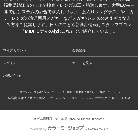
福井県鯖江市のラボで検査・レンズ加工・発送します。大手ECモー
ルではシステムの都合で購入しづらい「度入りサングラス」や「カ
ラーレンズの遠近両用メガネ」などメガネ×レンズのさまざまな楽し
み方をご提案します。日々のことや新商品情報はスタッフブログ
「MIDI ミディのあれこれ」
でご紹介しています。
マイアカウント
会員登録
ログイン
カートを見る
お問い合わせ
ホーム
/
支払い方法について
/
配送・送料について
/
返品について
/
特定商取引法に基づく表記
/
プライバシーポリシー
/
ショップブログ
/
RSS
/
ATOM
メガネ専門店ミディ本店 2024 All Rights Reserved
Powered by