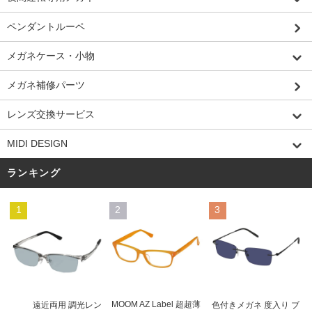
ペンダントルーペ
メガネケース・小物
メガネ補修パーツ
レンズ交換サービス
MIDI DESIGN
ランキング
1
2
3
MOOM AZ Label 超超薄
遠近両用 調光レン
色付きメガネ 度入り ブ