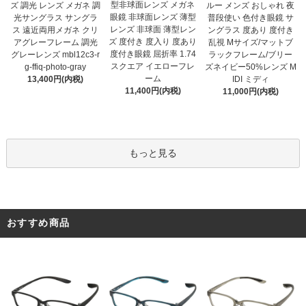
型非球面レンズ メガネ
ズ 調光 レンズ メガネ 調
ルー メンズ おしゃれ 夜
眼鏡 非球面レンズ 薄型
光サングラス サングラ
普段使い 色付き眼鏡 サ
レンズ 非球面 薄型レン
ス 遠近両用メガネ クリ
ングラス 度あり 度付き
ズ 度付き 度入り 度あり
アグレーフレーム 調光
乱視 Mサイズ/マットブ
度付き眼鏡 屈折率 1.74
グレーレンズ mbl12c3-r
ラックフレーム/ブリー
スクエア イエローフレ
g-ffiq-photo-gray
ズネイビー50%レンズ M
ーム
13,400円(内税)
IDI ミディ
11,400円(内税)
11,000円(内税)
もっと見る
おすすめ商品