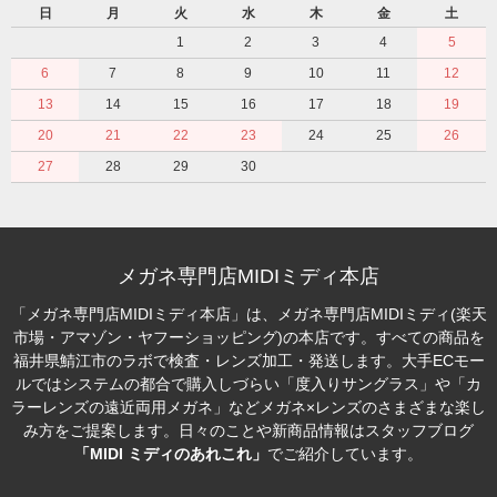
日
月
火
水
木
金
土
1
2
3
4
5
6
7
8
9
10
11
12
13
14
15
16
17
18
19
20
21
22
23
24
25
26
27
28
29
30
メガネ専門店MIDIミディ本店
「メガネ専門店MIDIミディ本店」は、メガネ専門店MIDIミディ(楽天
市場・アマゾン・ヤフーショッピング)の本店です。すべての商品を
福井県鯖江市のラボで検査・レンズ加工・発送します。大手ECモー
ルではシステムの都合で購入しづらい「度入りサングラス」や「カ
ラーレンズの遠近両用メガネ」などメガネ×レンズのさまざまな楽し
み方をご提案します。日々のことや新商品情報はスタッフブログ
「MIDI ミディのあれこれ」
でご紹介しています。