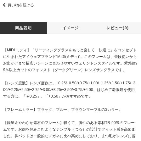
買い物を続ける
商品説明
イメージ
レビュー(0)
【MIDI ミディ】「リーディンググラスをもっと楽しく・快適に」をコンセプト
に生まれたアイウェアブランド"MIDI(ミディ)"。このフレームは、普段使いから
お出かけまで幅広いシーンに合わせやすいウェリントンスタイルです。紫外線9
9％以上カットのフォレスト（ダークグリーン）レンズサングラスです。
【レンズ度数】レンズ度数は、+0.25/+0.50/+0.75/+1.00/+1.25/+1.50/+1.75/+2.
00/+2.25/+2.50/+2.75/+3.00/+3.25/+3.50/+3.75/+4.00。はじめて老眼鏡を使用
する方は、「＋0.25」、「+0.50」がおすすめです。
【フレームカラー】ブラック、ブルー、ブラウンマーブルの3カラー。
【軽量＆やわらか素材のフレーム】軽くて、弾性のある素材TR-90製のフレー
ムです。お顔を包みこむようなテンプル（つる）の設計でフィット感を高めま
した。鼻パッドは一般的なメガネに比べ高めにしており、まつ毛がレンズに当