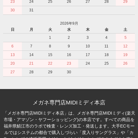
23
24
25
26
27
28
29
30
31
2026年9月
日
月
火
水
木
金
土
1
2
3
4
5
6
7
8
9
10
11
12
13
14
15
16
17
18
19
20
21
22
23
24
25
26
27
28
29
30
メガネ専門店MIDIミディ本店
「メガネ専門店MIDIミディ本店」は、メガネ専門店MIDIミディ(楽天
市場・アマゾン・ヤフーショッピング)の本店です。すべての商品を
福井県鯖江市のラボで検査・レンズ加工・発送します。大手ECモー
ルではシステムの都合で購入しづらい「度入りサングラス」や「カ