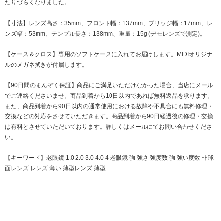
たりづらくなりました。
【寸法】レンズ高さ：35mm、フロント幅：137mm、ブリッジ幅：17mm、レ
ンズ幅：53mm、テンプル長さ：138mm、重量：15g (デモレンズで測定)。
【ケース＆クロス】専用のソフトケースに入れてお届けします。MIDIオリジナ
ルのメガネ拭きが付属します。
【90日間のまんぞく保証】商品にご満足いただけなかった場合、当店にメール
でご連絡くださいませ。商品到着から10日以内であれば無料返品を承ります。
また、商品到着から90日以内の通常使用における故障や不具合にも無料修理・
交換などの対応をさせていただきます。商品到着から90日経過後の修理・交換
は有料とさせていただいております。詳しくはメールにてお問い合わせくださ
い。
【キーワード】老眼鏡 1.0 2.0 3.0 4.0 4 老眼鏡 強 強さ 強度数 強 強い度数 非球
面レンズ レンズ 薄い 薄型レンズ 薄型