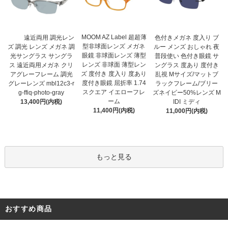
MOOM AZ Label 超超薄
遠近両用 調光レン
色付きメガネ 度入り ブ
型非球面レンズ メガネ
ズ 調光 レンズ メガネ 調
ルー メンズ おしゃれ 夜
眼鏡 非球面レンズ 薄型
光サングラス サングラ
普段使い 色付き眼鏡 サ
レンズ 非球面 薄型レン
ス 遠近両用メガネ クリ
ングラス 度あり 度付き
ズ 度付き 度入り 度あり
アグレーフレーム 調光
乱視 Mサイズ/マットブ
度付き眼鏡 屈折率 1.74
グレーレンズ mbl12c3-r
ラックフレーム/ブリー
スクエア イエローフレ
g-ffiq-photo-gray
ズネイビー50%レンズ M
ーム
13,400円(内税)
IDI ミディ
11,400円(内税)
11,000円(内税)
もっと見る
おすすめ商品