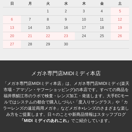
日
月
火
水
木
金
土
1
2
3
4
5
6
7
8
9
10
11
12
13
14
15
16
17
18
19
20
21
22
23
24
25
26
27
28
29
30
メガネ専門店MIDIミディ本店
「メガネ専門店MIDIミディ本店」は、メガネ専門店MIDIミディ(楽天
市場・アマゾン・ヤフーショッピング)の本店です。すべての商品を
福井県鯖江市のラボで検査・レンズ加工・発送します。大手ECモー
ルではシステムの都合で購入しづらい「度入りサングラス」や「カ
ラーレンズの遠近両用メガネ」などメガネ×レンズのさまざまな楽し
み方をご提案します。日々のことや新商品情報はスタッフブログ
「MIDI ミディのあれこれ」
でご紹介しています。