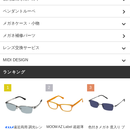
ペンダントルーペ
メガネケース・小物
メガネ補修パーツ
レンズ交換サービス
MIDI DESIGN
ランキング
1
2
3
MOOM AZ Label 超超薄
遠近両用 調光レン
色付きメガネ 度入り ブ