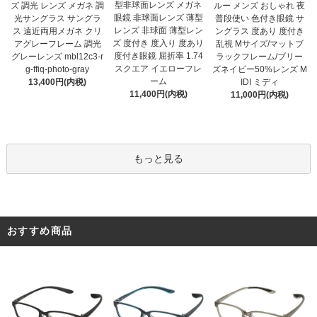
型非球面レンズ メガネ
ズ 調光 レンズ メガネ 調
ルー メンズ おしゃれ 夜
眼鏡 非球面レンズ 薄型
光サングラス サングラ
普段使い 色付き眼鏡 サ
レンズ 非球面 薄型レン
ス 遠近両用メガネ クリ
ングラス 度あり 度付き
ズ 度付き 度入り 度あり
アグレーフレーム 調光
乱視 Mサイズ/マットブ
度付き眼鏡 屈折率 1.74
グレーレンズ mbl12c3-r
ラックフレーム/ブリー
スクエア イエローフレ
g-ffiq-photo-gray
ズネイビー50%レンズ M
ーム
13,400円(内税)
IDI ミディ
11,400円(内税)
11,000円(内税)
もっと見る
おすすめ商品