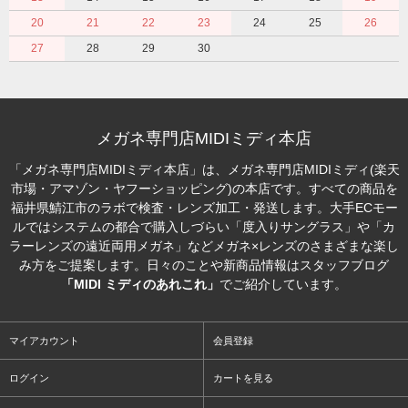
20
21
22
23
24
25
26
27
28
29
30
メガネ専門店MIDIミディ本店
「メガネ専門店MIDIミディ本店」は、メガネ専門店MIDIミディ(楽天
市場・アマゾン・ヤフーショッピング)の本店です。すべての商品を
福井県鯖江市のラボで検査・レンズ加工・発送します。大手ECモー
ルではシステムの都合で購入しづらい「度入りサングラス」や「カ
ラーレンズの遠近両用メガネ」などメガネ×レンズのさまざまな楽し
み方をご提案します。日々のことや新商品情報はスタッフブログ
「MIDI ミディのあれこれ」
でご紹介しています。
マイアカウント
会員登録
ログイン
カートを見る