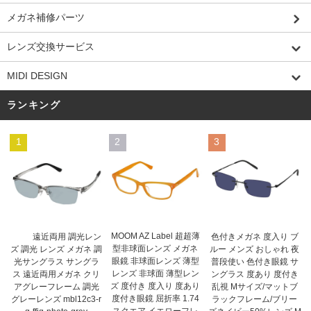
メガネ補修パーツ
レンズ交換サービス
MIDI DESIGN
ランキング
1
2
3
MOOM AZ Label 超超薄
遠近両用 調光レン
色付きメガネ 度入り ブ
型非球面レンズ メガネ
ズ 調光 レンズ メガネ 調
ルー メンズ おしゃれ 夜
眼鏡 非球面レンズ 薄型
光サングラス サングラ
普段使い 色付き眼鏡 サ
レンズ 非球面 薄型レン
ス 遠近両用メガネ クリ
ングラス 度あり 度付き
ズ 度付き 度入り 度あり
アグレーフレーム 調光
乱視 Mサイズ/マットブ
度付き眼鏡 屈折率 1.74
グレーレンズ mbl12c3-r
ラックフレーム/ブリー