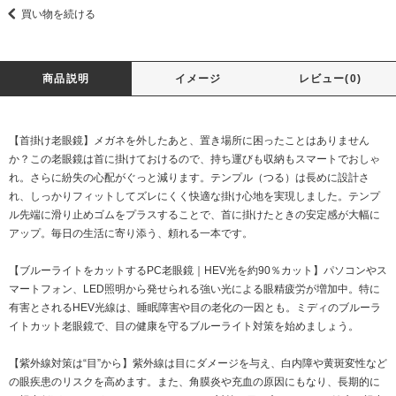
買い物を続ける
商品説明
イメージ
レビュー(0)
【首掛け老眼鏡】メガネを外したあと、置き場所に困ったことはありません
か？この老眼鏡は首に掛けておけるので、持ち運びも収納もスマートでおしゃ
れ。さらに紛失の心配がぐっと減ります。テンプル（つる）は長めに設計さ
れ、しっかりフィットしてズレにくく快適な掛け心地を実現しました。テンプ
ル先端に滑り止めゴムをプラスすることで、首に掛けたときの安定感が大幅に
アップ。毎日の生活に寄り添う、頼れる一本です。
【ブルーライトをカットするPC老眼鏡｜HEV光を約90％カット】パソコンやス
マートフォン、LED照明から発せられる強い光による眼精疲労が増加中。特に
有害とされるHEV光線は、睡眠障害や目の老化の一因とも。ミディのブルーラ
イトカット老眼鏡で、目の健康を守るブルーライト対策を始めましょう。
【紫外線対策は“目”から】紫外線は目にダメージを与え、白内障や黄斑変性など
の眼疾患のリスクを高めます。また、角膜炎や充血の原因にもなり、長期的に