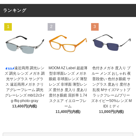
ランキング
1
2
3
MOOM AZ Label 超超薄
遠近両用 調光レン
色付きメガネ 度入り ブ
型非球面レンズ メガネ
ズ 調光 レンズ メガネ 調
ルー メンズ おしゃれ 夜
眼鏡 非球面レンズ 薄型
光サングラス サングラ
普段使い 色付き眼鏡 サ
レンズ 非球面 薄型レン
ス 遠近両用メガネ クリ
ングラス 度あり 度付き
ズ 度付き 度入り 度あり
アグレーフレーム 調光
乱視 Mサイズ/マットブ
度付き眼鏡 屈折率 1.74
グレーレンズ mbl12c3-r
ラックフレーム/ブリー
スクエア イエローフレ
g-ffiq-photo-gray
ズネイビー50%レンズ M
ーム
13,400円(内税)
IDI ミディ
11,400円(内税)
11,000円(内税)