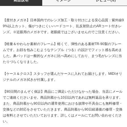
商品説明
イメージ
レビュー(0)
【度付きメガネ】日本国内でのレンズ加工・取り付けによる安心品質：紫外線9
9%以上カット、傷がつきにくいハードコート、乱反射防止のARコート付きレ
ンズ。※近眼用のメガネです。老眼鏡ではございませんのでご注意ください。
【軽量＆やわらか素材のフレーム】軽くて、弾性のある素材TR-90製のフレー
ムです。お顔を包みこむようなテンプル（つる）の設計でフィット感を高めま
した。鼻パッドは一般的なメガネに比べ高めにしており、まつ毛がレンズに当
たりづらくなりました。
【ケース＆クロス】スタッフが選んだケースに入れてお届けします。MIDIオリ
ジナルのメガネ拭きが付属します。
【90日間のまんぞく保証】商品にご満足いただけなかった場合、当店にメール
でご連絡くださいませ。商品到着から10日以内であれば無料返品を承ります。
また、商品到着から90日以内の通常使用における故障や不具合にも無料修理・
交換などの対応をさせていただきます。商品到着から90日経過後の修理・交換
は有料とさせていただいております。詳しくはメールにてお問い合わせくださ
い。