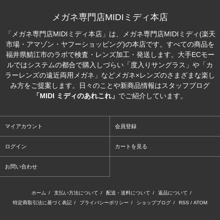
メガネ専門店MIDIミディ本店
「メガネ専門店MIDIミディ本店」は、メガネ専門店MIDIミディ(楽天
市場・アマゾン・ヤフーショッピング)の本店です。すべての商品を
福井県鯖江市のラボで検査・レンズ加工・発送します。大手ECモー
ルではシステムの都合で購入しづらい「度入りサングラス」や「カ
ラーレンズの遠近両用メガネ」などメガネ×レンズのさまざまな楽し
み方をご提案します。日々のことや新商品情報はスタッフブログ
「MIDI ミディのあれこれ」
でご紹介しています。
マイアカウント
会員登録
ログイン
カートを見る
お問い合わせ
ホーム
/
支払い方法について
/
配送・送料について
/
返品について
/
特定商取引法に基づく表記
/
プライバシーポリシー
/
ショップブログ
/
RSS
/
ATOM