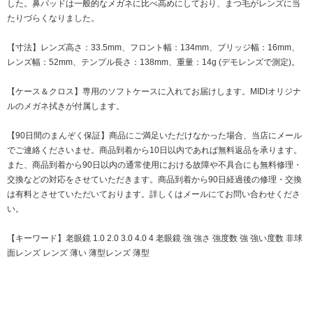
した。鼻パッドは一般的なメガネに比べ高めにしており、まつ毛がレンズに当
たりづらくなりました。
【寸法】レンズ高さ：33.5mm、フロント幅：134mm、ブリッジ幅：16mm、
レンズ幅：52mm、テンプル長さ：138mm、重量：14g (デモレンズで測定)。
【ケース＆クロス】専用のソフトケースに入れてお届けします。MIDIオリジナ
ルのメガネ拭きが付属します。
【90日間のまんぞく保証】商品にご満足いただけなかった場合、当店にメール
でご連絡くださいませ。商品到着から10日以内であれば無料返品を承ります。
また、商品到着から90日以内の通常使用における故障や不具合にも無料修理・
交換などの対応をさせていただきます。商品到着から90日経過後の修理・交換
は有料とさせていただいております。詳しくはメールにてお問い合わせくださ
い。
【キーワード】老眼鏡 1.0 2.0 3.0 4.0 4 老眼鏡 強 強さ 強度数 強 強い度数 非球
面レンズ レンズ 薄い 薄型レンズ 薄型