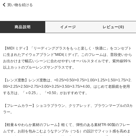
買い物を続ける
商品説明
イメージ
レビュー(0)
【MIDI ミディ】「リーディンググラスをもっと楽しく・快適に」をコンセプト
に生まれたアイウェアブランド"MIDI(ミディ)"。このフレームは、普段使いから
お出かけまで幅広いシーンに合わせやすいオーバルスタイルです。紫外線99％
以上カットのブルーレンズサングラスです。
【レンズ度数】レンズ度数は、+0.25/+0.50/+0.75/+1.00/+1.25/+1.50/+1.75/+2.
00/+2.25/+2.50/+2.75/+3.00/+3.25/+3.50/+3.75/+4.00。はじめて老眼鏡を使用
する方は、「＋0.25」、「+0.50」がおすすめです。
【フレームカラー】ショコラブラウン、クリアレッド、ブラウンマーブルの3カ
ラー。
【軽量＆やわらか素材のフレーム】軽くて、弾性のある素材TR-90製のフレー
ムです。お顔を包みこむようなテンプル（つる）の設計でフィット感を高めま