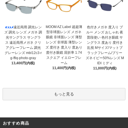
MOOM AZ Label 超超薄
遠近両用 調光レン
色付きメガネ 度入り ブ
型非球面レンズ メガネ
ズ 調光 レンズ メガネ 調
ルー メンズ おしゃれ 夜
眼鏡 非球面レンズ 薄型
光サングラス サングラ
普段使い 色付き眼鏡 サ
レンズ 非球面 薄型レン
ス 遠近両用メガネ クリ
ングラス 度あり 度付き
ズ 度付き 度入り 度あり
アグレーフレーム 調光
乱視 Mサイズ/マットブ
度付き眼鏡 屈折率 1.74
グレーレンズ mbl12c3-r
ラックフレーム/ブリー
スクエア イエローフレ
g-ffiq-photo-gray
ズネイビー50%レンズ M
ーム
13,400円(内税)
IDI ミディ
11,400円(内税)
11,000円(内税)
もっと見る
おすすめ商品