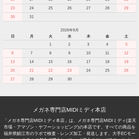
23
24
25
26
27
28
29
30
31
2026年9月
日
月
火
水
木
金
土
1
2
3
4
5
6
7
8
9
10
11
12
13
14
15
16
17
18
19
20
21
22
23
24
25
26
27
28
29
30
メガネ専門店MIDIミディ本店
「メガネ専門店MIDIミディ本店」は、メガネ専門店MIDIミディ(楽天
市場・アマゾン・ヤフーショッピング)の本店です。すべての商品を
福井県鯖江市のラボで検査・レンズ加工・発送します。大手ECモー