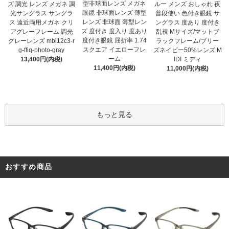
型非球面レンズ メガネ
ズ 調光 レンズ メガネ 調
ルー メンズ おしゃれ 夜
眼鏡 非球面レンズ 薄型
光サングラス サングラ
普段使い 色付き眼鏡 サ
レンズ 非球面 薄型レン
ス 遠近両用メガネ クリ
ングラス 度あり 度付き
ズ 度付き 度入り 度あり
アグレーフレーム 調光
乱視 Mサイズ/マットブ
度付き眼鏡 屈折率 1.74
グレーレンズ mbl12c3-r
ラックフレーム/ブリー
スクエア イエローフレ
g-ffiq-photo-gray
ズネイビー50%レンズ M
ーム
13,400円(内税)
IDI ミディ
11,400円(内税)
11,000円(内税)
もっと見る
おすすめ商品