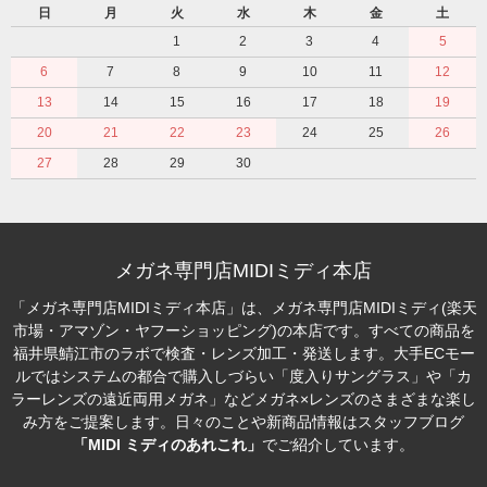
日
月
火
水
木
金
土
1
2
3
4
5
6
7
8
9
10
11
12
13
14
15
16
17
18
19
20
21
22
23
24
25
26
27
28
29
30
メガネ専門店MIDIミディ本店
「メガネ専門店MIDIミディ本店」は、メガネ専門店MIDIミディ(楽天
市場・アマゾン・ヤフーショッピング)の本店です。すべての商品を
福井県鯖江市のラボで検査・レンズ加工・発送します。大手ECモー
ルではシステムの都合で購入しづらい「度入りサングラス」や「カ
ラーレンズの遠近両用メガネ」などメガネ×レンズのさまざまな楽し
み方をご提案します。日々のことや新商品情報はスタッフブログ
「MIDI ミディのあれこれ」
でご紹介しています。