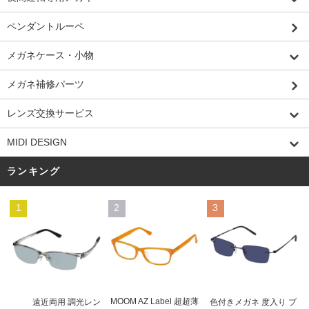
ペンダントルーペ
メガネケース・小物
メガネ補修パーツ
レンズ交換サービス
MIDI DESIGN
ランキング
1
2
3
MOOM AZ Label 超超薄
遠近両用 調光レン
色付きメガネ 度入り ブ