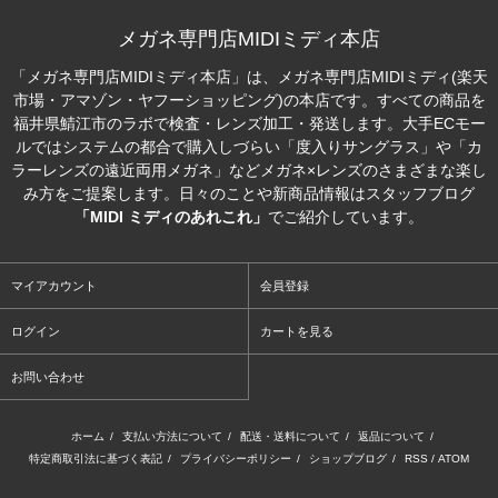
メガネ専門店MIDIミディ本店
「メガネ専門店MIDIミディ本店」は、メガネ専門店MIDIミディ(楽天
市場・アマゾン・ヤフーショッピング)の本店です。すべての商品を
福井県鯖江市のラボで検査・レンズ加工・発送します。大手ECモー
ルではシステムの都合で購入しづらい「度入りサングラス」や「カ
ラーレンズの遠近両用メガネ」などメガネ×レンズのさまざまな楽し
み方をご提案します。日々のことや新商品情報はスタッフブログ
「MIDI ミディのあれこれ」
でご紹介しています。
マイアカウント
会員登録
ログイン
カートを見る
お問い合わせ
ホーム
/
支払い方法について
/
配送・送料について
/
返品について
/
特定商取引法に基づく表記
/
プライバシーポリシー
/
ショップブログ
/
RSS
/
ATOM