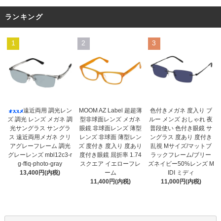
ランキング
1
2
3
MOOM AZ Label 超超薄
遠近両用 調光レン
色付きメガネ 度入り ブ
型非球面レンズ メガネ
ズ 調光 レンズ メガネ 調
ルー メンズ おしゃれ 夜
眼鏡 非球面レンズ 薄型
光サングラス サングラ
普段使い 色付き眼鏡 サ
レンズ 非球面 薄型レン
ス 遠近両用メガネ クリ
ングラス 度あり 度付き
ズ 度付き 度入り 度あり
アグレーフレーム 調光
乱視 Mサイズ/マットブ
度付き眼鏡 屈折率 1.74
グレーレンズ mbl12c3-r
ラックフレーム/ブリー
スクエア イエローフレ
g-ffiq-photo-gray
ズネイビー50%レンズ M
ーム
13,400円(内税)
IDI ミディ
11,400円(内税)
11,000円(内税)