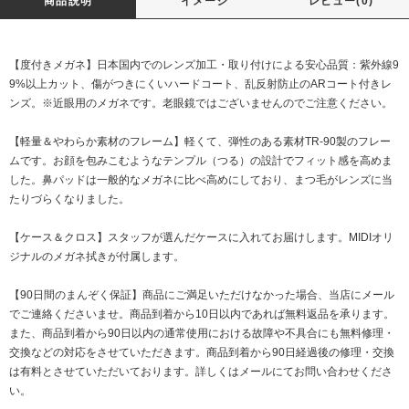
商品説明
イメージ
レビュー(0)
【度付きメガネ】日本国内でのレンズ加工・取り付けによる安心品質：紫外線9
9%以上カット、傷がつきにくいハードコート、乱反射防止のARコート付きレ
ンズ。※近眼用のメガネです。老眼鏡ではございませんのでご注意ください。
【軽量＆やわらか素材のフレーム】軽くて、弾性のある素材TR-90製のフレー
ムです。お顔を包みこむようなテンプル（つる）の設計でフィット感を高めま
した。鼻パッドは一般的なメガネに比べ高めにしており、まつ毛がレンズに当
たりづらくなりました。
【ケース＆クロス】スタッフが選んだケースに入れてお届けします。MIDIオリ
ジナルのメガネ拭きが付属します。
【90日間のまんぞく保証】商品にご満足いただけなかった場合、当店にメール
でご連絡くださいませ。商品到着から10日以内であれば無料返品を承ります。
また、商品到着から90日以内の通常使用における故障や不具合にも無料修理・
交換などの対応をさせていただきます。商品到着から90日経過後の修理・交換
は有料とさせていただいております。詳しくはメールにてお問い合わせくださ
い。