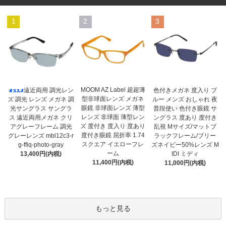
1
2
3
MOOM AZ Label 超超薄
遠近両用 調光レン
色付きメガネ 度入り ブ
型非球面レンズ メガネ
ズ 調光 レンズ メガネ 調
ルー メンズ おしゃれ 夜
眼鏡 非球面レンズ 薄型
光サングラス サングラ
普段使い 色付き眼鏡 サ
レンズ 非球面 薄型レン
ス 遠近両用メガネ クリ
ングラス 度あり 度付き
ズ 度付き 度入り 度あり
アグレーフレーム 調光
乱視 Mサイズ/マットブ
度付き眼鏡 屈折率 1.74
グレーレンズ mbl12c3-r
ラックフレーム/ブリー
スクエア イエローフレ
g-ffiq-photo-gray
ズネイビー50%レンズ M
ーム
13,400円(内税)
IDI ミディ
11,400円(内税)
11,000円(内税)
もっと見る