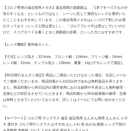
【ゴルフ専用の遠近両用メガネ】遠近両用の老眼鏡は、「1本ですべてのものが
見やすくなる」というものではなく、シーンに応じて適切なレンズを選択いた
だくことをおすすめしています。この遠近両用メガネはレンズの下部にのみ度
が入っており（レンズ上部は度なし）、「ゴルフプレイ中は度なしでいいのだ
けど、スコアカードを書くときに老眼鏡が必要」といった方におすすめです。
【レンズ機能】紫外線カット。
【寸法】レンズ高さ：33.5mm、フロント幅：134mm、ブリッジ幅：16mm、
レンズ幅：52mm、テンプル長さ：138mm、重量：14g (デモレンズで測定)。
【90日間のまんぞく保証】商品にご満足いただけなかった場合、当店にメール
でご連絡くださいませ。商品到着から10日以内であれば無料返品を承ります。
また、商品到着から90日以内の通常使用における故障や不具合にも無料修理・
交換などの対応をさせていただきます。商品到着から90日経過後の修理・交換
は有料とさせていただいております。詳しくはメールにてお問い合わせくださ
い。
【キーワード】ゴルフ用 サングラス 遠近 遠近両用 えんきん両用 えんきん メガ
ネ 度付き ゴルフ用サングラス おすすめ おしゃれ 色 めがね 眼鏡 レンズ下部の
み老眼鏡 老眼鏡 ゴルフ メガネ 遠近 度付き レディース