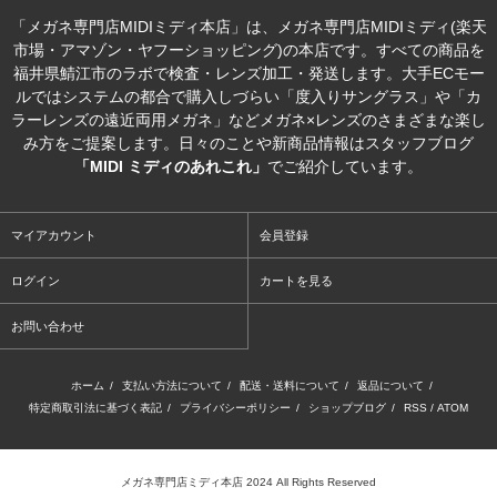
「メガネ専門店MIDIミディ本店」は、メガネ専門店MIDIミディ(楽天
市場・アマゾン・ヤフーショッピング)の本店です。すべての商品を
福井県鯖江市のラボで検査・レンズ加工・発送します。大手ECモー
ルではシステムの都合で購入しづらい「度入りサングラス」や「カ
ラーレンズの遠近両用メガネ」などメガネ×レンズのさまざまな楽し
み方をご提案します。日々のことや新商品情報はスタッフブログ
「MIDI ミディのあれこれ」
でご紹介しています。
マイアカウント
会員登録
ログイン
カートを見る
お問い合わせ
ホーム
/
支払い方法について
/
配送・送料について
/
返品について
/
特定商取引法に基づく表記
/
プライバシーポリシー
/
ショップブログ
/
RSS
/
ATOM
メガネ専門店ミディ本店 2024 All Rights Reserved